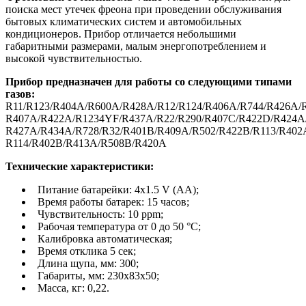
поиска мест утечек фреона при проведении обслуживания
бытовых климатических систем и автомобильных
кондиционеров. Прибор отличается небольшими
габаритными размерами, малым энергопотреблением и
высокой чувствительностью.
Прибор предназначен для работы со следующими типами
газов:
R11/R123/R404A/R600A/R428A/R12/R124/R406A/R744/R426A/
R407A/R422A/R1234YF/R437A/R22/R290/R407C/R422D/R424A
R427A/R434A/R728/R32/R401B/R409A/R502/R422B/R113/R40
R114/R402B/R413A/R508B/R420A
Технические характеристики:
Питание батарейки: 4х1.5 V (AA);
Время работы батарек: 15 часов;
Чувствительность: 10 ppm;
Рабочая температура от 0 до 50 °С;
Калибровка автоматическая;
Время отклика 5 сек;
Длина щупа, мм: 300;
Габариты, мм: 230х83х50;
Масса, кг: 0,22.