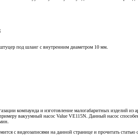
;
 штуцер под шланг с внутренним диаметром 10 мм.
егазации компаунда и изготовление малогабаритных изделий из
 примеру
вакуумный насос Value VE115N. Данный насос способен
мин.
мится с видеозаписями на данной странице и прочитать статью 